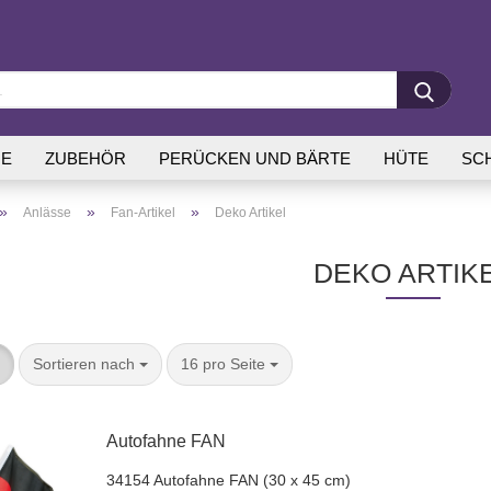
E
ZUBEHÖR
PERÜCKEN UND BÄRTE
HÜTE
SC
»
»
»
Anlässe
Fan-Artikel
Deko Artikel
DEKO ARTIK
Sortieren nach
16 pro Seite
Au­to­fah­ne FAN
34154 Au­to­fah­ne FAN (30 x 45 cm)