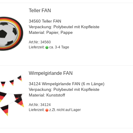
Tel­ler FAN
34560 Tel­ler FAN
Ver­pa­ckung: Po­ly­beu­tel mit Kopf­leis­te
Ma­te­ri­al: Pa­pier, Pappe
Art.Nr.: 34560
Lieferzeit:
ca. 3-4 Tage
Wim­pel­gir­lan­de FAN
34124 Wim­pel­gir­lan­de FAN (6 m Länge)
Ver­pa­ckung: Po­ly­beu­tel mit Kopf­leis­te
Ma­te­ri­al: Kunst­stoff
Art.Nr.: 34124
Lieferzeit:
z.Zt. nicht auf Lager