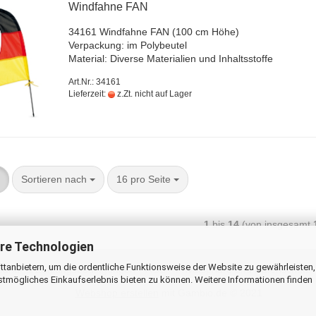
Wind­fah­ne FAN
34161 Wind­fah­ne FAN (100 cm Höhe)
Ver­pa­ckung: im Po­ly­beu­tel
Ma­te­ri­al: Di­ver­se Ma­te­ria­li­en und In­halts­stof­fe
Art.Nr.: 34161
Lieferzeit:
z.Zt. nicht auf Lager
Sortieren nach
16 pro Seite
1
bis
14
(von insgesamt
re Technologien
tanbietern, um die ordentliche Funktionsweise der Website zu gewährleisten,
sand- & Zahlungsbedingungen
AGB
Privatsphäre und Datenschutz
stmögliches Einkaufserlebnis bieten zu können. Weitere Informationen finden
Webshop erstellen
mit Gambio.de © 2021