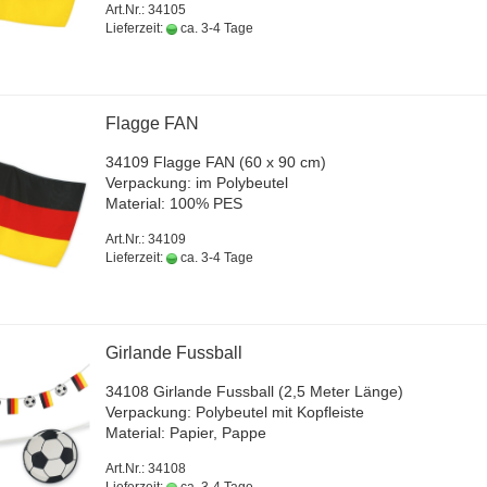
Art.Nr.: 34105
Lieferzeit:
ca. 3-4 Tage
Flag­ge FAN
34109 Flag­ge FAN (60 x 90 cm)
Ver­pa­ckung: im Po­ly­beu­tel
Ma­te­ri­al: 100% PES
Art.Nr.: 34109
Lieferzeit:
ca. 3-4 Tage
Gir­lan­de Fuss­ball
34108 Gir­lan­de Fuss­ball (2,5 Meter Länge)
Ver­pa­ckung: Po­ly­beu­tel mit Kopf­leis­te
Ma­te­ri­al: Pa­pier, Pappe
Art.Nr.: 34108