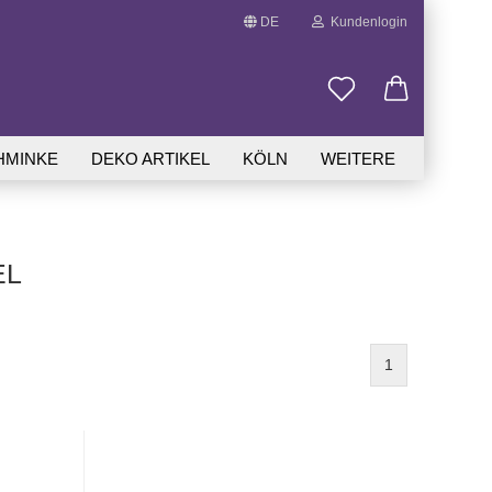
DE
Kundenlogin
Sprache auswählen
HMINKE
DEKO ARTIKEL
KÖLN
WEITERE
EL
.
Passwort vergessen?
1