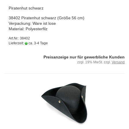
Pi­ra­ten­hut schwarz
38402 Pi­ra­ten­hut schwarz (Größe 56 cm)
Ver­pa­ckung: Ware ist lose
Ma­te­ri­al: Po­ly­es­ter­filz
Art.Nr.: 38402
Lieferzeit:
ca. 3-4 Tage
Preisanzeige nur für gewerbliche Kunden
zzgl. 19% MwSt. zzgl.
Versand