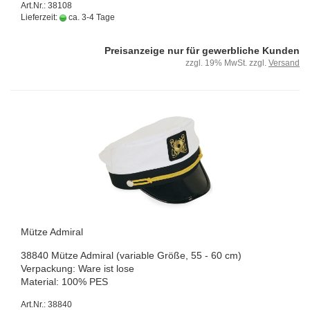
Art.Nr.: 38108
Lieferzeit:
ca. 3-4 Tage
Preisanzeige nur für gewerbliche Kunden
zzgl. 19% MwSt. zzgl.
Versand
Mütze Ad­mi­ral
38840 Mütze Ad­mi­ral (va­ria­ble Größe, 55 - 60 cm)
Ver­pa­ckung: Ware ist lose
Ma­te­ri­al: 100% PES
Art.Nr.: 38840