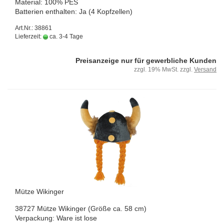
Ma­te­ri­al: 100% PES
Bat­te­rien ent­hal­ten: Ja (4 Kopf­zel­len)
Art.Nr.: 38861
Lieferzeit:
ca. 3-4 Tage
Preisanzeige nur für gewerbliche Kunden
zzgl. 19% MwSt. zzgl.
Versand
Mütze Wi­kin­ger
38727 Mütze Wi­kin­ger (Größe ca. 58 cm)
Ver­pa­ckung: Ware ist lose