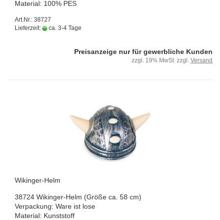
Ma­te­ri­al: 100% PES
Art.Nr.: 38727
Lieferzeit:
ca. 3-4 Tage
Preisanzeige nur für gewerbliche Kunden
zzgl. 19% MwSt. zzgl.
Versand
Wikinger-​​Helm
38724 Wikinger-​Helm (Größe ca. 58 cm)
Ver­pa­ckung: Ware ist lose
Ma­te­ri­al: Kunst­stoff