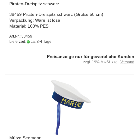
Piraten-​​Drei­spitz schwarz
38459 Piraten-​Dreispitz schwarz (Größe 58 cm)
Ver­pa­ckung: Ware ist lose
Ma­te­ri­al: 100% PES
Art.Nr.: 38459
Lieferzeit:
ca. 3-4 Tage
Preisanzeige nur für gewerbliche Kunden
zzgl. 19% MwSt. zzgl.
Versand
Mütze See­mann