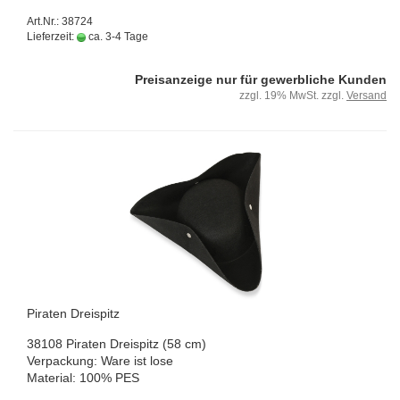
Art.Nr.: 38724
Lieferzeit:
ca. 3-4 Tage
Preisanzeige nur für gewerbliche Kunden
zzgl. 19% MwSt. zzgl.
Versand
Pi­ra­ten Drei­spitz
38108 Pi­ra­ten Drei­spitz (58 cm)
Ver­pa­ckung: Ware ist lose
Ma­te­ri­al: 100% PES