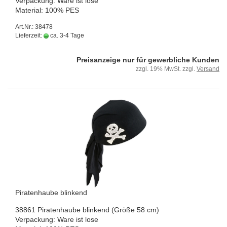
Ver­pa­ckung: Ware ist lose
Ma­te­ri­al: 100% PES
Art.Nr.: 38478
Lieferzeit:
ca. 3-4 Tage
Preisanzeige nur für gewerbliche Kunden
zzgl. 19% MwSt. zzgl.
Versand
Pi­ra­ten­hau­be blin­kend
38861 Pi­ra­ten­hau­be blin­kend (Größe 58 cm)
Ver­pa­ckung: Ware ist lose