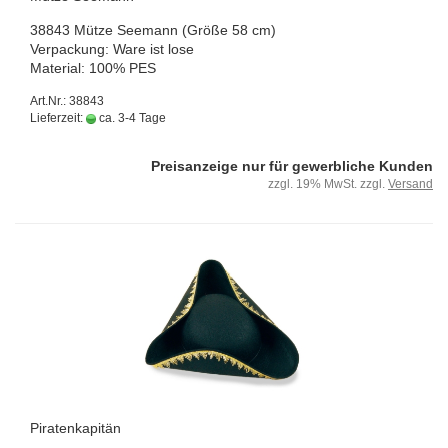
38843 Mütze See­mann (Größe 58 cm)
Ver­pa­ckung: Ware ist lose
Ma­te­ri­al: 100% PES
Art.Nr.: 38843
Lieferzeit:
ca. 3-4 Tage
Preisanzeige nur für gewerbliche Kunden
zzgl. 19% MwSt. zzgl.
Versand
Pi­ra­ten­ka­pi­tän