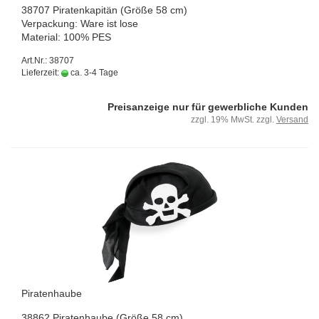
38707 Pi­ra­ten­ka­pi­tän (Größe 58 cm)
Ver­pa­ckung: Ware ist lose
Ma­te­ri­al: 100% PES
Art.Nr.: 38707
Lieferzeit:
ca. 3-4 Tage
Preisanzeige nur für gewerbliche Kunden
zzgl. 19% MwSt. zzgl.
Versand
Pi­ra­ten­hau­be
38862 Pi­ra­ten­hau­be (Größe 58 cm)