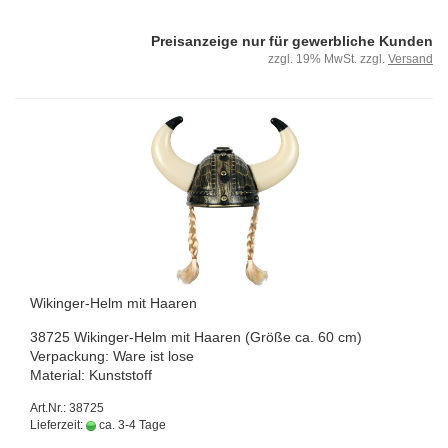
Preisanzeige nur für gewerbliche Kunden
zzgl. 19% MwSt. zzgl.
Versand
Wikinger-​​Helm mit Haa­ren
38725 Wikinger-​Helm mit Haa­ren (Größe ca. 60 cm)
Ver­pa­ckung: Ware ist lose
Ma­te­ri­al: Kunst­stoff
Art.Nr.: 38725
Lieferzeit:
ca. 3-4 Tage