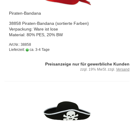
Piraten-​​Banda­na
38858 Piraten-​Bandana (sor­tier­te Far­ben)
Ver­pa­ckung: Ware ist lose
Ma­te­ri­al: 80% PES, 20% BW
Art.Nr.: 38858
Lieferzeit:
ca. 3-4 Tage
Preisanzeige nur für gewerbliche Kunden
zzgl. 19% MwSt. zzgl.
Versand