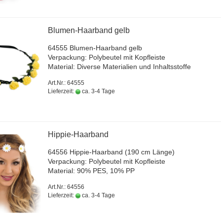
Blumen-​​Haar­band gelb
64555 Blumen-​Haarband gelb
Ver­pa­ckung: Po­ly­beu­tel mit Kopf­leis­te
Ma­te­ri­al: Di­ver­se Ma­te­ria­li­en und In­halts­stof­fe
Art.Nr.: 64555
Lieferzeit:
ca. 3-4 Tage
Hippie-​​Haar­band
64556 Hippie-​Haarband (190 cm Länge)
Ver­pa­ckung: Po­ly­beu­tel mit Kopf­leis­te
Ma­te­ri­al: 90% PES, 10% PP
Art.Nr.: 64556
Lieferzeit:
ca. 3-4 Tage