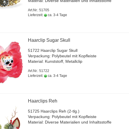
Ma­te­ri­al: Di­ver­se Ma­te­ria­li­en und In­halts­stof­fe
Art.Nr.: 51705
Lieferzeit:
ca. 3-4 Tage
Haar­clip Sugar Skull
51722 Haar­clip Sugar Skull
Ver­pa­ckung: Po­ly­beu­tel mit Kopf­leis­te
Ma­te­ri­al: Kunst­stoff, Me­tall­clip
Art.Nr.: 51722
Lieferzeit:
ca. 3-4 Tage
Haar­clips Reh
51725 Haar­clips Reh (2-tlg.)
Ver­pa­ckung: Po­ly­beu­tel mit Kopf­leis­te
Ma­te­ri­al: Di­ver­se Ma­te­ria­li­en und In­halts­stof­fe