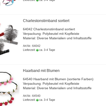
Lieferzeit:
ca. 3-4 Tage
Charles­ton­stirn­band sor­tiert
64042 Charles­ton­stirn­band sor­tiert
Ver­pa­ckung: Po­ly­beu­tel mit Kopf­leis­te
Ma­te­ri­al: Di­ver­se Ma­te­ria­li­en und In­halts­stof­fe
Art.Nr.: 64042
Lieferzeit:
ca. 3-4 Tage
Haar­band mit Blu­men
64540 Haar­band mit Blu­men (sor­tier­te Far­ben)
Ver­pa­ckung: Po­ly­beu­tel mit Kopf­leis­te
Ma­te­ri­al: Di­ver­se Ma­te­ria­li­en und In­halts­stof­fe
Art.Nr.: 64540
Lieferzeit:
ca. 3-4 Tage