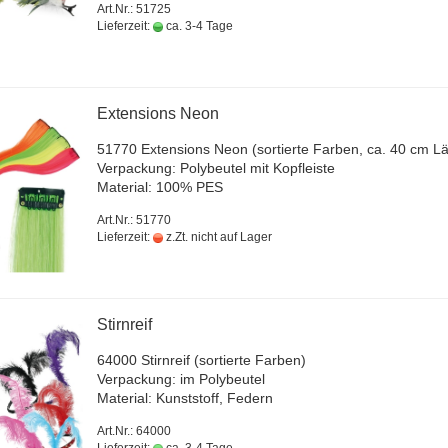
Art.Nr.: 51725
Lieferzeit:
ca. 3-4 Tage
Ex­ten­si­ons Neon
51770 Ex­ten­si­ons Neon (sor­tier­te Far­ben, ca. 40 cm L
Ver­pa­ckung: Po­ly­beu­tel mit Kopf­leis­te
Ma­te­ri­al: 100% PES
Art.Nr.: 51770
Lieferzeit:
z.Zt. nicht auf Lager
Stirn­reif
64000 Stirn­reif (sor­tier­te Far­ben)
Ver­pa­ckung: im Po­ly­beu­tel
Ma­te­ri­al: Kunst­stoff, Fe­dern
Art.Nr.: 64000