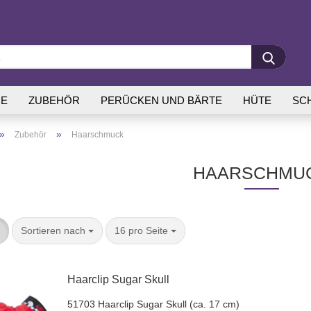
E
ZUBEHÖR
PERÜCKEN UND BÄRTE
HÜTE
SC
»
»
Zubehör
Haarschmuck
HAARSCHMU
Sortieren nach
16 pro Seite
Haar­clip Sugar Skull
51703 Haar­clip Sugar Skull (ca. 17 cm)