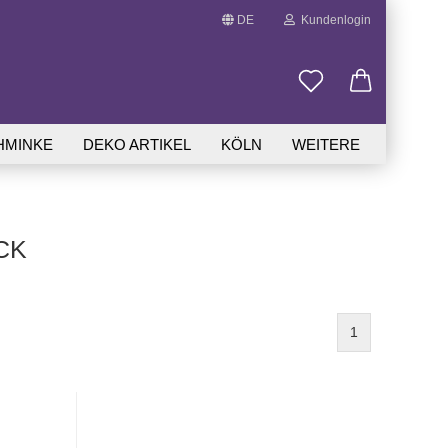
DE
Kundenlogin
Sprache auswählen
HMINKE
DEKO ARTIKEL
KÖLN
WEITERE
CK
.
Passwort vergessen?
1