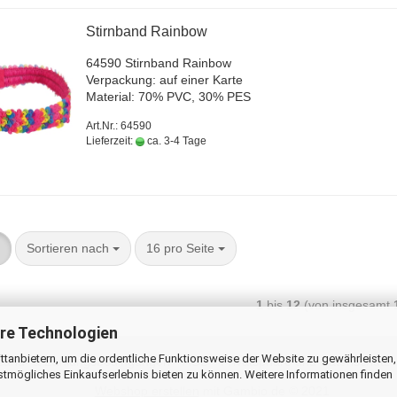
Stirn­band Rain­bow
64590 Stirn­band Rain­bow
Ver­pa­ckung: auf einer Karte
Ma­te­ri­al: 70% PVC, 30% PES
Art.Nr.: 64590
Lieferzeit:
ca. 3-4 Tage
Sortieren nach
16 pro Seite
1
bis
12
(von insgesamt
re Technologien
tanbietern, um die ordentliche Funktionsweise der Website zu gewährleisten,
sand- & Zahlungsbedingungen
AGB
Privatsphäre und Datenschutz
stmögliches Einkaufserlebnis bieten zu können. Weitere Informationen finden
Webshop erstellen
mit Gambio.de © 2021