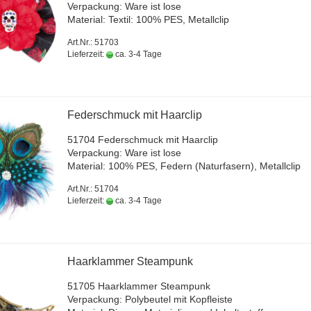
Ver­pa­ckung: Ware ist lose
Ma­te­ri­al: Tex­til: 100% PES, Me­tall­clip
Art.Nr.: 51703
Lieferzeit:
ca. 3-4 Tage
Fe­der­schmuck mit Haar­clip
51704 Fe­der­schmuck mit Haar­clip
Ver­pa­ckung: Ware ist lose
Ma­te­ri­al: 100% PES, Fe­dern (Na­tur­fa­sern), Me­tall­clip
Art.Nr.: 51704
Lieferzeit:
ca. 3-4 Tage
Haar­klam­mer Steam­punk
51705 Haar­klam­mer Steam­punk
Ver­pa­ckung: Po­ly­beu­tel mit Kopf­leis­te