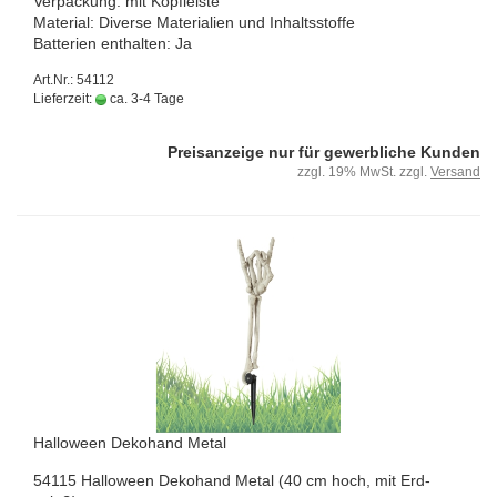
Ver­pa­ckung: mit Kopf­leis­te
Ma­te­ri­al: Di­ver­se Ma­te­ria­li­en und In­halts­stof­fe
Bat­te­rien ent­hal­ten: Ja
Art.Nr.: 54112
Lieferzeit:
ca. 3-4 Tage
Preisanzeige nur für gewerbliche Kunden
zzgl. 19% MwSt. zzgl.
Versand
Hal­lo­ween De­ko­hand Metal
54115 Hal­lo­ween De­ko­hand Metal (40 cm hoch, mit Erd­