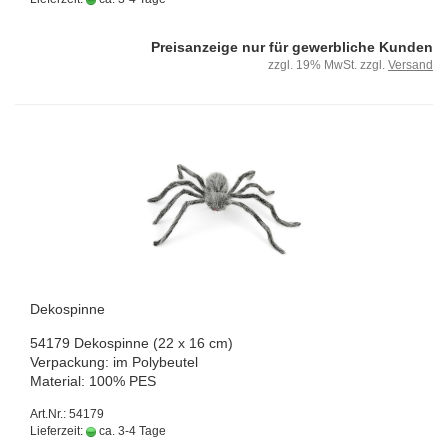
Preisanzeige nur für gewerbliche Kunden
zzgl. 19% MwSt. zzgl.
Versand
De­kos­pin­ne
54179 De­kos­pin­ne (22 x 16 cm)
Ver­pa­ckung: im Po­ly­beu­tel
Ma­te­ri­al: 100% PES
Art.Nr.: 54179
Lieferzeit:
ca. 3-4 Tage