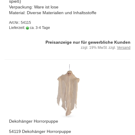
spieß)
Ver­pa­ckung: Ware ist lose
Ma­te­ri­al: Di­ver­se Ma­te­ria­li­en und In­halts­stof­fe
Art.Nr.: 54115
Lieferzeit:
ca. 3-4 Tage
Preisanzeige nur für gewerbliche Kunden
zzgl. 19% MwSt. zzgl.
Versand
De­ko­hän­ger Hor­ror­pup­pe
54119 De­ko­hän­ger Hor­ror­pup­pe