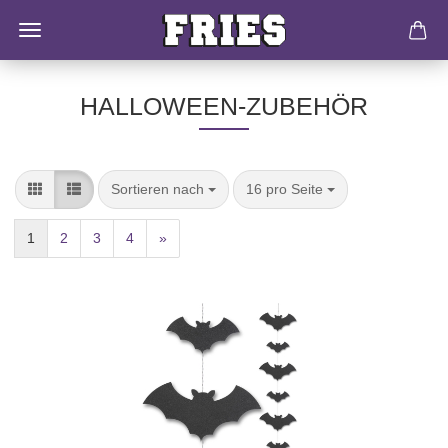
HALLOWEEN-ZUBEHÖR
Sortieren nach
16 pro Seite
1
2
3
4
»