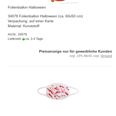
Fo­li­en­bal­lon Hal­lo­ween
34078 Fo­li­en­bal­lon Hal­lo­ween (ca. 60x50 cm)
Ver­pa­ckung: auf einer Karte
Ma­te­ri­al: Kunst­stoff
Art.Nr.: 34078
Lieferzeit:
ca. 3-4 Tage
Preisanzeige nur für gewerbliche Kunden
zzgl. 19% MwSt. zzgl.
Versand