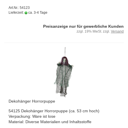
Art.Nr.: 54123
Lieferzeit:
ca. 3-4 Tage
Preisanzeige nur für gewerbliche Kunden
zzgl. 19% MwSt. zzgl.
Versand
De­ko­hän­ger Hor­ror­pup­pe
54125 De­ko­hän­ger Hor­ror­pup­pe (ca. 53 cm hoch)
Ver­pa­ckung: Ware ist lose
Ma­te­ri­al: Di­ver­se Ma­te­ria­li­en und In­halts­stof­fe