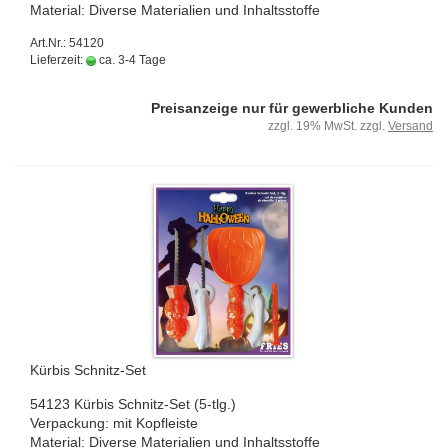
Ma­te­ri­al: Di­ver­se Ma­te­ria­li­en und In­halts­stof­fe
Art.Nr.: 54120
Lieferzeit:
ca. 3-4 Tage
Preisanzeige nur für gewerbliche Kunden
zzgl. 19% MwSt. zzgl.
Versand
Kür­bis Schnitz-​​Set
54123 Kür­bis Schnitz-​Set (5-tlg.)
Ver­pa­ckung: mit Kopf­leis­te
Ma­te­ri­al: Di­ver­se Ma­te­ria­li­en und In­halts­stof­fe