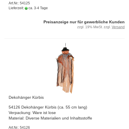
Art.Nr.: 54125
Lieferzeit:
ca. 3-4 Tage
Preisanzeige nur für gewerbliche Kunden
zzgl. 19% MwSt. zzgl.
Versand
De­ko­hän­ger Kür­bis
54126 De­ko­hän­ger Kür­bis (ca. 55 cm lang)
Ver­pa­ckung: Ware ist lose
Ma­te­ri­al: Di­ver­se Ma­te­ria­li­en und In­halts­stof­fe
Art.Nr.: 54126