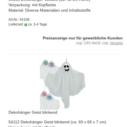
Ver­pa­ckung: mit Kopf­leis­te
Ma­te­ri­al: Di­ver­se Ma­te­ria­li­en und In­halts­stof­fe
Art.Nr.: 54108
Lieferzeit:
ca. 3-4 Tage
Preisanzeige nur für gewerbliche Kunden
zzgl. 19% MwSt. zzgl.
Versand
De­ko­hän­ger Geist blin­kend
54112 De­ko­hän­ger Geist blin­kend (ca. 60 x 66 x 7 cm)