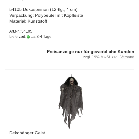
54105 De­kos­pin­nen (12-​tlg., 4 cm)
Ver­pa­ckung: Po­ly­beu­tel mit Kopf­leis­te
Ma­te­ri­al: Kunst­stoff
Art.Nr.: 54105
Lieferzeit:
ca. 3-4 Tage
Preisanzeige nur für gewerbliche Kunden
zzgl. 19% MwSt. zzgl.
Versand
De­ko­hän­ger Geist