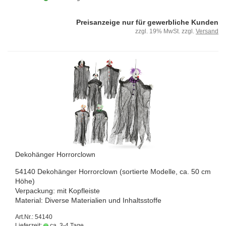
Preisanzeige nur für gewerbliche Kunden
zzgl. 19% MwSt. zzgl.
Versand
De­ko­hän­ger Hor­ror­clown
54140 De­ko­hän­ger Hor­ror­clown (sor­tier­te Mo­del­le, ca. 50 cm
Höhe)
Ver­pa­ckung: mit Kopf­leis­te
Ma­te­ri­al: Di­ver­se Ma­te­ria­li­en und In­halts­stof­fe
Art.Nr.: 54140
Lieferzeit:
ca. 3-4 Tage