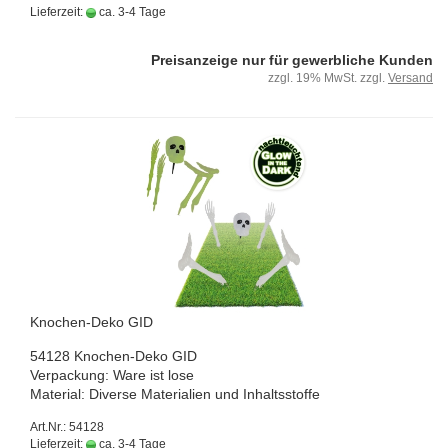
Lieferzeit:
ca. 3-4 Tage
Preisanzeige nur für gewerbliche Kunden
zzgl. 19% MwSt. zzgl.
Versand
Knochen-​​Deko GID
54128 Knochen-​Deko GID
Ver­pa­ckung: Ware ist lose
Ma­te­ri­al: Di­ver­se Ma­te­ria­li­en und In­halts­stof­fe
Art.Nr.: 54128
Lieferzeit:
ca. 3-4 Tage