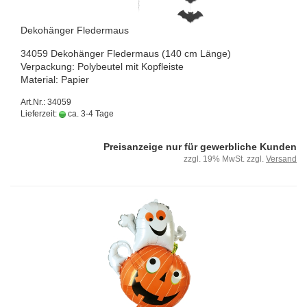
De­ko­hän­ger Fle­der­maus
34059 De­ko­hän­ger Fle­der­maus (140 cm Länge)
Ver­pa­ckung: Po­ly­beu­tel mit Kopf­leis­te
Ma­te­ri­al: Pa­pier
Art.Nr.: 34059
Lieferzeit:
ca. 3-4 Tage
Preisanzeige nur für gewerbliche Kunden
zzgl. 19% MwSt. zzgl.
Versand