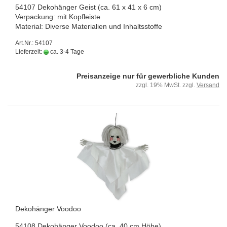
54107 De­ko­hän­ger Geist (ca. 61 x 41 x 6 cm)
Ver­pa­ckung: mit Kopf­leis­te
Ma­te­ri­al: Di­ver­se Ma­te­ria­li­en und In­halts­stof­fe
Art.Nr.: 54107
Lieferzeit:
ca. 3-4 Tage
Preisanzeige nur für gewerbliche Kunden
zzgl. 19% MwSt. zzgl.
Versand
De­ko­hän­ger Voo­doo
54108 De­ko­hän­ger Voo­doo (ca. 40 cm Höhe)