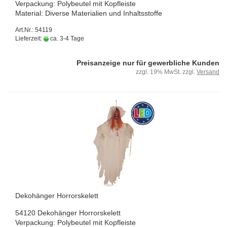
Ver­pa­ckung: Po­ly­beu­tel mit Kopf­leis­te
Ma­te­ri­al: Di­ver­se Ma­te­ria­li­en und In­halts­stof­fe
Art.Nr.: 54119
Lieferzeit:
ca. 3-4 Tage
Preisanzeige nur für gewerbliche Kunden
zzgl. 19% MwSt. zzgl.
Versand
De­ko­hän­ger Hor­ror­ske­lett
54120 De­ko­hän­ger Hor­ror­ske­lett
Ver­pa­ckung: Po­ly­beu­tel mit Kopf­leis­te