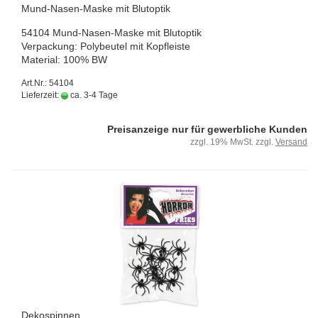
Mund-​Nasen-​Maske mit Blut­op­tik
54104 Mund-​Nasen-Maske mit Blut­op­tik
Ver­pa­ckung: Po­ly­beu­tel mit Kopf­leis­te
Ma­te­ri­al: 100% BW
Art.Nr.: 54104
Lieferzeit:
ca. 3-4 Tage
Preisanzeige nur für gewerbliche Kunden
zzgl. 19% MwSt. zzgl.
Versand
De­kos­pin­nen