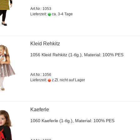
Art.Nr.: 1053
Lieferzeit:
ca. 3-4 Tage
Kleid Reh­kitz
1056 Kleid Reh­kitz (1-tlg.), Ma­te­ri­al: 100% PES
Art.Nr.: 1056
Lieferzeit:
z.Zt. nicht auf Lager
Ka­e­fer­le
1060 Ka­e­fer­le (1-tlg.), Ma­te­ri­al: 100% PES