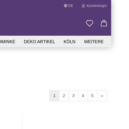
DE
Kundenlogin
Sprache auswählen
HMINKE
DEKO ARTIKEL
KÖLN
WEITERE
.
Passwort vergessen?
1
2
3
4
5
»