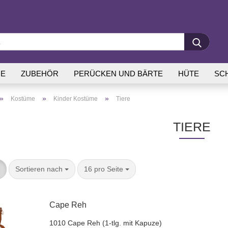
E
ZUBEHÖR
PERÜCKEN UND BÄRTE
HÜTE
SC
»
»
»
Kostüme
Kinder Kostüme
Tiere
TIERE
Sortieren nach
16 pro Seite
Cape Reh
1010 Cape Reh (1-tlg. mit Ka­pu­ze)