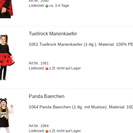
Art.Nr.: 1060
Lieferzeit:
ca. 3-4 Tage
Tu­ell­rock Ma­ri­en­ka­e­fer
1061 Tu­ell­rock Ma­ri­en­ka­e­fer (1-tlg.), Ma­te­ri­al: 100% P
Art.Nr.: 1061
Lieferzeit:
z.Zt. nicht auf Lager
Panda Ba­er­chen
1064 Panda Ba­er­chen (1-tlg. mit Muet­ze), Ma­te­ri­al: 
Art.Nr.: 1064
Lieferzeit:
z.Zt. nicht auf Lager