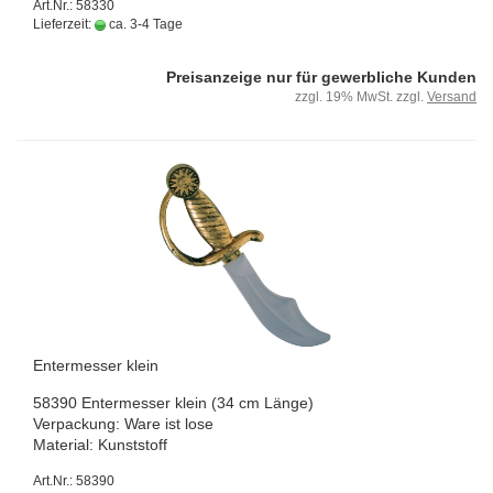
Art.Nr.: 58330
Lieferzeit:
ca. 3-4 Tage
Preisanzeige nur für gewerbliche Kunden
zzgl. 19% MwSt. zzgl.
Versand
En­ter­mes­ser klein
58390 En­ter­mes­ser klein (34 cm Länge)
Ver­pa­ckung: Ware ist lose
Ma­te­ri­al: Kunst­stoff
Art.Nr.: 58390