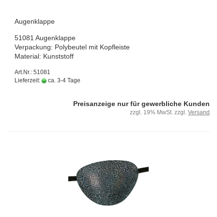
Au­gen­klap­pe
51081 Au­gen­klap­pe
Ver­pa­ckung: Po­ly­beu­tel mit Kopf­leis­te
Ma­te­ri­al: Kunst­stoff
Art.Nr.: 51081
Lieferzeit:
ca. 3-4 Tage
Preisanzeige nur für gewerbliche Kunden
zzgl. 19% MwSt. zzgl.
Versand