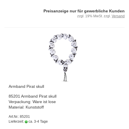
Preisanzeige nur für gewerbliche Kunden
zzgl. 19% MwSt. zzgl.
Versand
Arm­band Pirat skull
85201 Arm­band Pirat skull
Ver­pa­ckung: Ware ist lose
Ma­te­ri­al: Kunst­stoff
Art.Nr.: 85201
Lieferzeit:
ca. 3-4 Tage