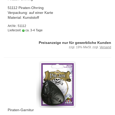
51112 Piraten-​Ohrring
Ver­pa­ckung: auf einer Karte
Ma­te­ri­al: Kunst­stoff
Art.Nr.: 51112
Lieferzeit:
ca. 3-4 Tage
Preisanzeige nur für gewerbliche Kunden
zzgl. 19% MwSt. zzgl.
Versand
Piraten-​​Gar­ni­tur