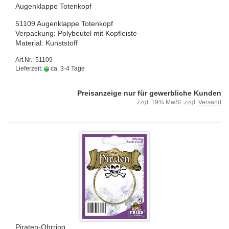
Au­gen­klap­pe To­ten­kopf
51109 Au­gen­klap­pe To­ten­kopf
Ver­pa­ckung: Po­ly­beu­tel mit Kopf­leis­te
Ma­te­ri­al: Kunst­stoff
Art.Nr.: 51109
Lieferzeit:
ca. 3-4 Tage
Preisanzeige nur für gewerbliche Kunden
zzgl. 19% MwSt. zzgl.
Versand
Piraten-​​Ohr­ring