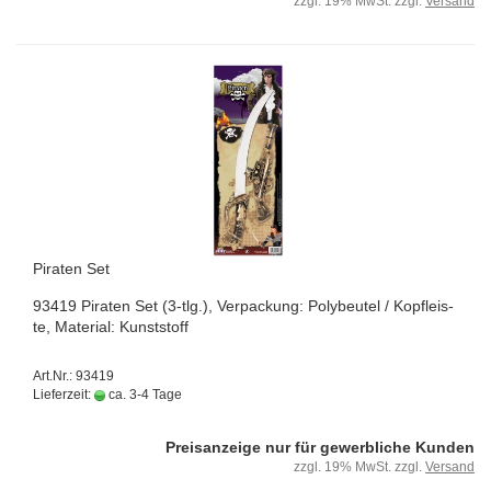
zzgl. 19% MwSt. zzgl.
Versand
Pi­ra­ten Set
93419 Pi­ra­ten Set (3-tlg.), Ver­pa­ckung: Po­ly­beu­tel / Kopf­leis­
te, Ma­te­ri­al: Kunst­stoff
Art.Nr.: 93419
Lieferzeit:
ca. 3-4 Tage
Preisanzeige nur für gewerbliche Kunden
zzgl. 19% MwSt. zzgl.
Versand