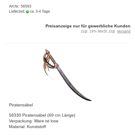
Art.Nr.: 56593
Lieferzeit:
ca. 3-4 Tage
Preisanzeige nur für gewerbliche Kunden
zzgl. 19% MwSt. zzgl.
Versand
Pi­ra­ten­sä­bel
58330 Pi­ra­ten­sä­bel (69 cm Länge)
Ver­pa­ckung: Ware ist lose
Ma­te­ri­al: Kunst­stoff