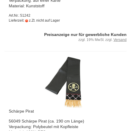
Ver­pa­ckung: auf einer Karte
Ma­te­ri­al: Kunst­stoff
Art.Nr.: 51242
Lieferzeit:
z.Zt. nicht auf Lager
Preisanzeige nur für gewerbliche Kunden
zzgl. 19% MwSt. zzgl.
Versand
Schär­pe Pirat
56049 Schär­pe Pirat (ca. 190 cm Länge)
Ver­pa­ckung: Po­ly­beu­tel mit Kopf­leis­te