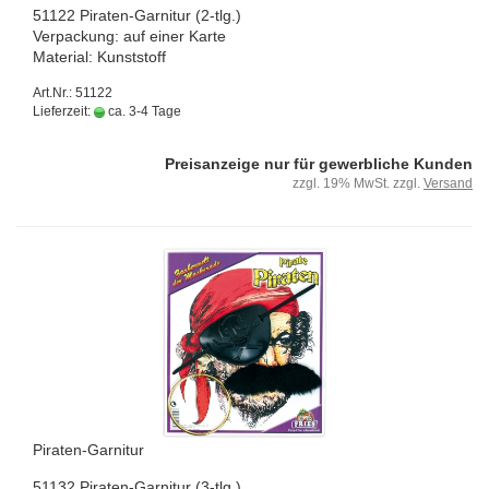
51122 Piraten-​Garnitur (2-tlg.)
Ver­pa­ckung: auf einer Karte
Ma­te­ri­al: Kunst­stoff
Art.Nr.: 51122
Lieferzeit:
ca. 3-4 Tage
Preisanzeige nur für gewerbliche Kunden
zzgl. 19% MwSt. zzgl.
Versand
Piraten-​​Gar­ni­tur
51132 Piraten-​Garnitur (3-tlg.)