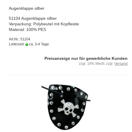
Au­gen­klap­pe sil­ber
51104 Au­gen­klap­pe sil­ber
Ver­pa­ckung: Po­ly­beu­tel mit Kopf­leis­te
Ma­te­ri­al: 100% PES
Art.Nr.: 51104
Lieferzeit:
ca. 3-4 Tage
Preisanzeige nur für gewerbliche Kunden
zzgl. 19% MwSt. zzgl.
Versand