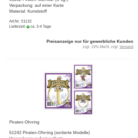
Ver­pa­ckung: auf einer Karte
Ma­te­ri­al: Kunst­stoff
Art.Nr.: 51132
Lieferzeit:
ca. 3-4 Tage
Preisanzeige nur für gewerbliche Kunden
zzgl. 19% MwSt. zzgl.
Versand
Piraten-​​Ohr­ring
51242 Piraten-​Ohrring (sor­tier­te Mo­del­le)