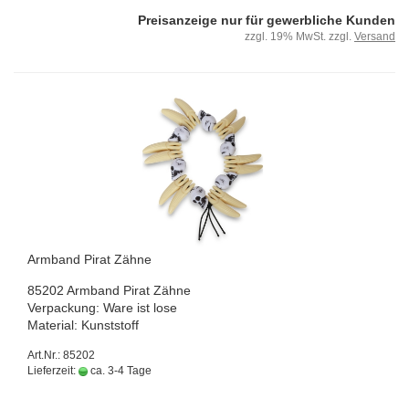
Preisanzeige nur für gewerbliche Kunden
zzgl. 19% MwSt. zzgl.
Versand
Arm­band Pirat Zähne
85202 Arm­band Pirat Zähne
Ver­pa­ckung: Ware ist lose
Ma­te­ri­al: Kunst­stoff
Art.Nr.: 85202
Lieferzeit:
ca. 3-4 Tage