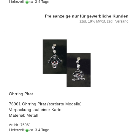
Lieferzeit:
ca. 3-4 Tage
Preisanzeige nur für gewerbliche Kunden
zzgl. 19% MwSt. zzgl.
Versand
Ohr­ring Pirat
76961 Ohr­ring Pirat (sor­tier­te Mo­del­le)
Ver­pa­ckung: auf einer Karte
Ma­te­ri­al: Me­tall
Art.Nr.: 76961
Lieferzeit:
ca. 3-4 Tage