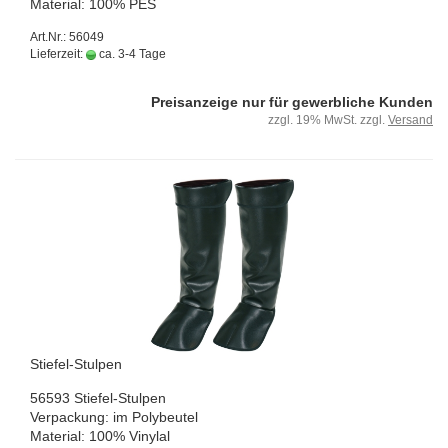
Ma­te­ri­al: 100% PES
Art.Nr.: 56049
Lieferzeit:
ca. 3-4 Tage
Preisanzeige nur für gewerbliche Kunden
zzgl. 19% MwSt. zzgl.
Versand
Stiefel-​​Stul­pen
56593 Stiefel-​Stulpen
Ver­pa­ckung: im Po­ly­beu­tel
Ma­te­ri­al: 100% Vi­nyl­al