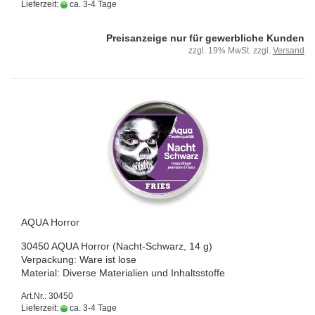
Lieferzeit:
ca. 3-4 Tage
Preisanzeige nur für gewerbliche Kunden
zzgl. 19% MwSt. zzgl.
Versand
AQUA Hor­ror
30450 AQUA Hor­ror (Nacht-​Schwarz, 14 g)
Ver­pa­ckung: Ware ist lose
Ma­te­ri­al: Di­ver­se Ma­te­ria­li­en und In­halts­stof­fe
Art.Nr.: 30450
Lieferzeit:
ca. 3-4 Tage