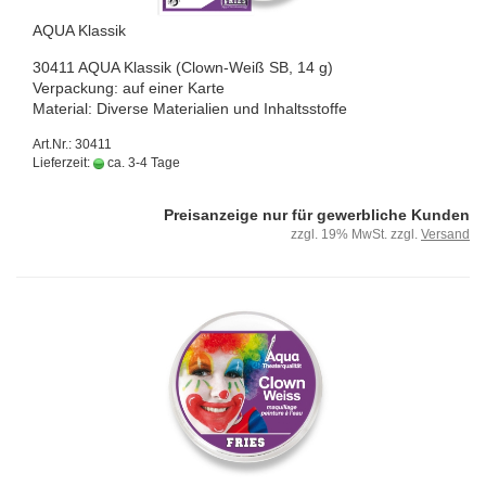
AQUA Klas­sik
30411 AQUA Klas­sik (Clown-​Weiß SB, 14 g)
Ver­pa­ckung: auf einer Karte
Ma­te­ri­al: Di­ver­se Ma­te­ria­li­en und In­halts­stof­fe
Art.Nr.: 30411
Lieferzeit:
ca. 3-4 Tage
Preisanzeige nur für gewerbliche Kunden
zzgl. 19% MwSt. zzgl.
Versand