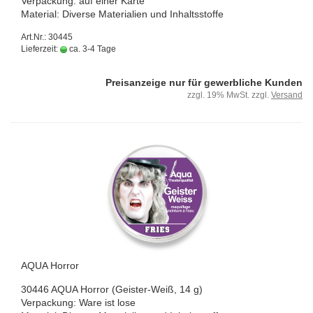
Ver­pa­ckung: auf einer Karte
Ma­te­ri­al: Di­ver­se Ma­te­ria­li­en und In­halts­stof­fe
Art.Nr.: 30445
Lieferzeit:
ca. 3-4 Tage
Preisanzeige nur für gewerbliche Kunden
zzgl. 19% MwSt. zzgl.
Versand
AQUA Hor­ror
30446 AQUA Hor­ror (Geister-​Weiß, 14 g)
Ver­pa­ckung: Ware ist lose