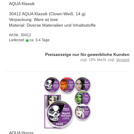
AQUA Klas­sik
30412 AQUA Klas­sik (Clown-​Weiß, 14 g)
Ver­pa­ckung: Ware ist lose
Ma­te­ri­al: Di­ver­se Ma­te­ria­li­en und In­halts­stof­fe
Art.Nr.: 30412
Lieferzeit:
ca. 3-4 Tage
Preisanzeige nur für gewerbliche Kunden
zzgl. 19% MwSt. zzgl.
Versand
AQUA Hor­ror