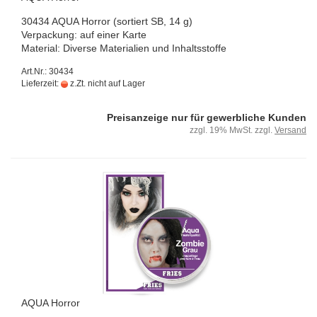
30434 AQUA Hor­ror (sor­tiert SB, 14 g)
Ver­pa­ckung: auf einer Karte
Ma­te­ri­al: Di­ver­se Ma­te­ria­li­en und In­halts­stof­fe
Art.Nr.: 30434
Lieferzeit:
z.Zt. nicht auf Lager
Preisanzeige nur für gewerbliche Kunden
zzgl. 19% MwSt. zzgl.
Versand
AQUA Hor­ror