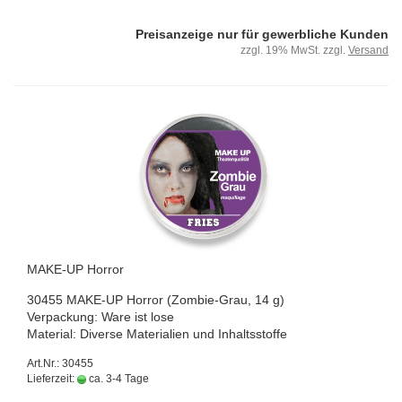
Preisanzeige nur für gewerbliche Kunden
zzgl. 19% MwSt. zzgl.
Versand
MAKE-​UP Hor­ror
30455 MAKE-​UP Hor­ror (Zombie-​Grau, 14 g)
Ver­pa­ckung: Ware ist lose
Ma­te­ri­al: Di­ver­se Ma­te­ria­li­en und In­halts­stof­fe
Art.Nr.: 30455
Lieferzeit:
ca. 3-4 Tage