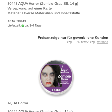
30443 AQUA Hor­ror (Zombie-​Grau SB, 14 g)
Ver­pa­ckung: auf einer Karte
Ma­te­ri­al: Di­ver­se Ma­te­ria­li­en und In­halts­stof­fe
Art.Nr.: 30443
Lieferzeit:
ca. 3-4 Tage
Preisanzeige nur für gewerbliche Kunden
zzgl. 19% MwSt. zzgl.
Versand
AQUA Hor­ror
30444 AQUA Hor­ror (Zombie-​Grau, 14 g)