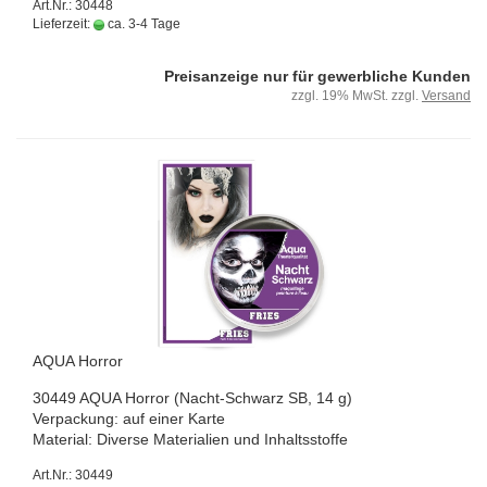
Art.Nr.: 30448
Lieferzeit:
ca. 3-4 Tage
Preisanzeige nur für gewerbliche Kunden
zzgl. 19% MwSt. zzgl.
Versand
AQUA Hor­ror
30449 AQUA Hor­ror (Nacht-​Schwarz SB, 14 g)
Ver­pa­ckung: auf einer Karte
Ma­te­ri­al: Di­ver­se Ma­te­ria­li­en und In­halts­stof­fe
Art.Nr.: 30449