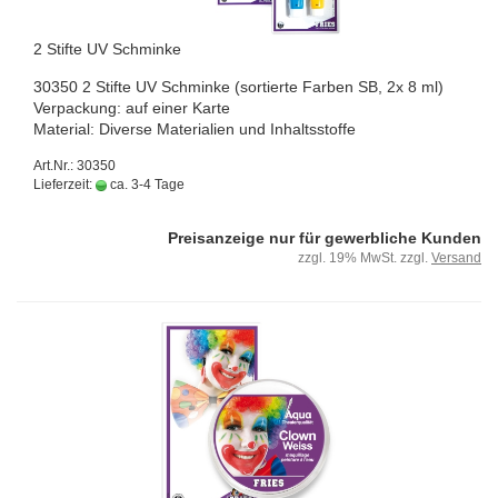
2 Stif­te UV Schmin­ke
30350 2 Stif­te UV Schmin­ke (sor­tier­te Far­ben SB, 2x 8 ml)
Ver­pa­ckung: auf einer Karte
Ma­te­ri­al: Di­ver­se Ma­te­ria­li­en und In­halts­stof­fe
Art.Nr.: 30350
Lieferzeit:
ca. 3-4 Tage
Preisanzeige nur für gewerbliche Kunden
zzgl. 19% MwSt. zzgl.
Versand