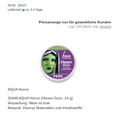
Art.Nr.: 30447
Lieferzeit:
ca. 3-4 Tage
Preisanzeige nur für gewerbliche Kunden
zzgl. 19% MwSt. zzgl.
Versand
AQUA Hor­ror
30448 AQUA Hor­ror (Hexen-​Grün, 14 g)
Ver­pa­ckung: Ware ist lose
Ma­te­ri­al: Di­ver­se Ma­te­ria­li­en und In­halts­stof­fe