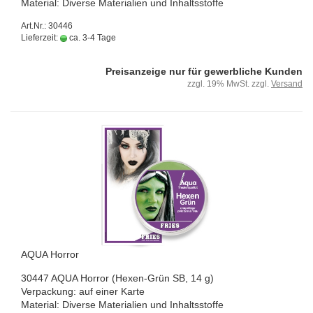
Ma­te­ri­al: Di­ver­se Ma­te­ria­li­en und In­halts­stof­fe
Art.Nr.: 30446
Lieferzeit:
ca. 3-4 Tage
Preisanzeige nur für gewerbliche Kunden
zzgl. 19% MwSt. zzgl.
Versand
AQUA Hor­ror
30447 AQUA Hor­ror (Hexen-​Grün SB, 14 g)
Ver­pa­ckung: auf einer Karte
Ma­te­ri­al: Di­ver­se Ma­te­ria­li­en und In­halts­stof­fe