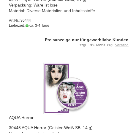
Ver­pa­ckung: Ware ist lose
Ma­te­ri­al: Di­ver­se Ma­te­ria­li­en und In­halts­stof­fe
Art.Nr.: 30444
Lieferzeit:
ca. 3-4 Tage
Preisanzeige nur für gewerbliche Kunden
zzgl. 19% MwSt. zzgl.
Versand
AQUA Hor­ror
30445 AQUA Hor­ror (Geister-​Weiß SB, 14 g)