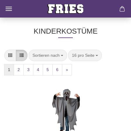
KINDERKOSTÜME
Sortieren nach
16 pro Seite
1
2
3
4
5
6
»