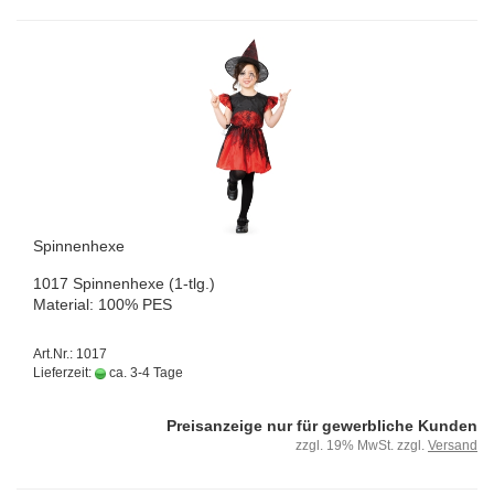
Spin­nen­he­xe
1017 Spin­nen­he­xe (1-tlg.)
Ma­te­ri­al: 100% PES
Art.Nr.: 1017
Lieferzeit:
ca. 3-4 Tage
Preisanzeige nur für gewerbliche Kunden
zzgl. 19% MwSt. zzgl.
Versand