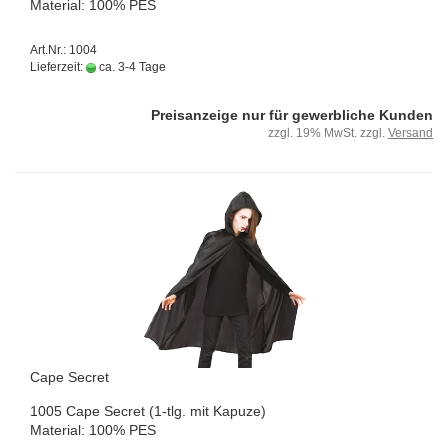
Ma­te­ri­al: 100% PES
Art.Nr.: 1004
Lieferzeit:
ca. 3-4 Tage
Preisanzeige nur für gewerbliche Kunden
zzgl. 19% MwSt. zzgl.
Versand
Cape Se­cret
1005 Cape Se­cret (1-tlg. mit Ka­pu­ze)
Ma­te­ri­al: 100% PES