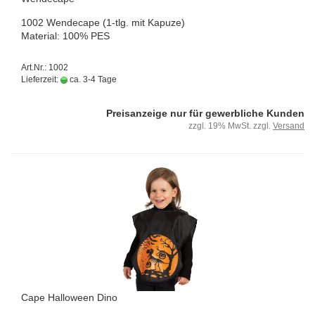
1002 Wen­de­cape (1-tlg. mit Ka­pu­ze)
Ma­te­ri­al: 100% PES
Art.Nr.: 1002
Lieferzeit:
ca. 3-4 Tage
Preisanzeige nur für gewerbliche Kunden
zzgl. 19% MwSt. zzgl.
Versand
Cape Hal­lo­ween Dino