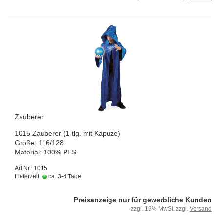
Zau­be­rer
1015 Zau­be­rer (1-tlg. mit Ka­pu­ze)
Größe: 116/128
Ma­te­ri­al: 100% PES
Art.Nr.: 1015
Lieferzeit:
ca. 3-4 Tage
Preisanzeige nur für gewerbliche Kunden
zzgl. 19% MwSt. zzgl.
Versand